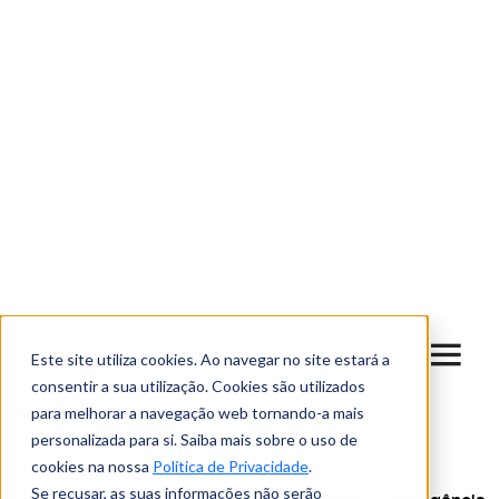
*
Escolha a periodicidade com que deseja receber as novidades
do Blog Latigid.
Imediata
Mensalmente
A Latigid utiliza a
informação que nos fornece para contactar e apresentar os seus
produtos, serviços e conteúdos. Se concordar em ser contatado
com esta finalidade assinale a checkbox. Poderá cancelar a
subscrição destas comunicações a qualquer momento. Para mais
informações consulte a nossa
Política de Privacidade
.
*