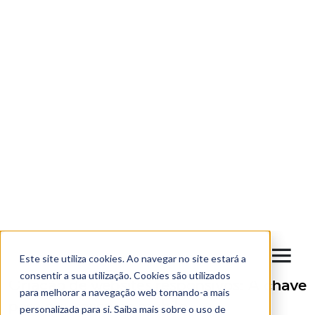
*
Escolha a periodicidade com que deseja receber as novidades
do Blog Latigid.
Imediata
Mensalmente
A Latigid utiliza a
informação que nos fornece para contactar e apresentar os seus
produtos, serviços e conteúdos. Se concordar em ser contatado
com esta finalidade assinale a checkbox. Poderá cancelar a
subscrição destas comunicações a qualquer momento. Para mais
informações consulte a nossa
Política de Privacidade
.
*