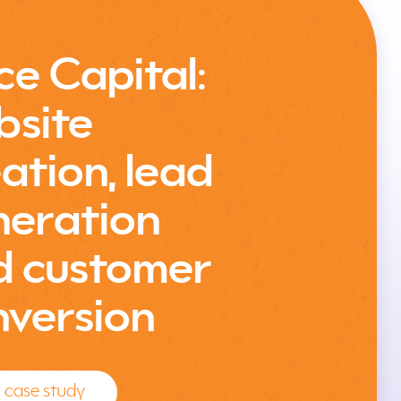
ce Capital:
bsite
ation, lead
neration
d customer
nversion
 case study