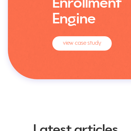
Enrollment
Engine
view case study
Latest articles