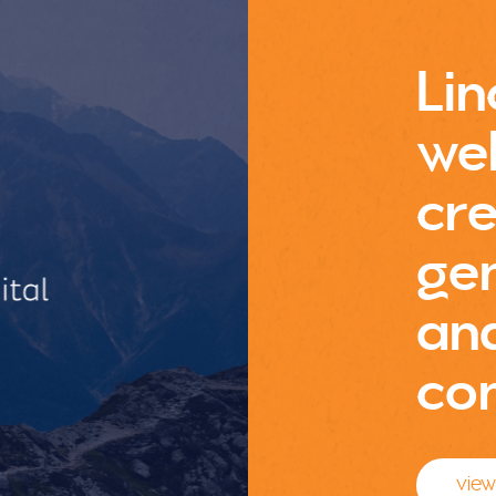
Lin
we
cre
ge
an
co
view