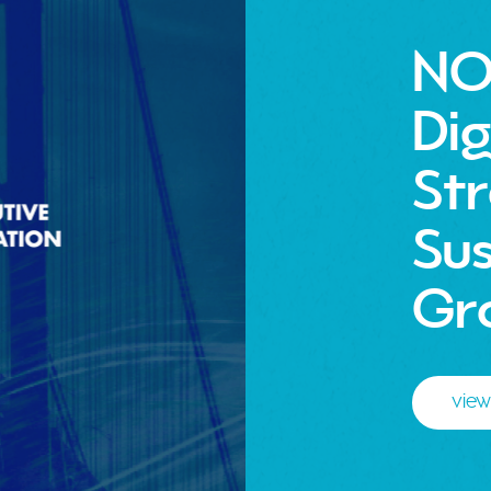
NO
Dig
St
Sus
Gr
view