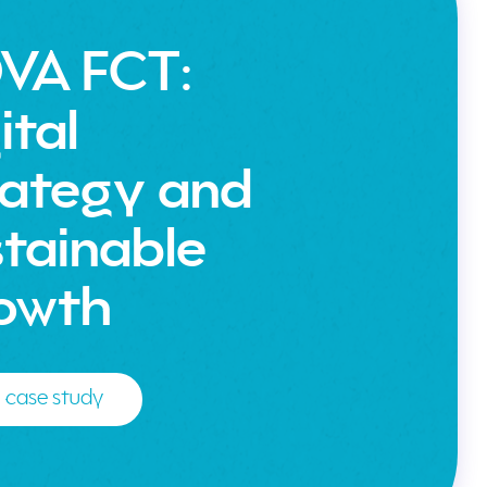
VA FCT:
ital
rategy and
tainable
owth
 case study