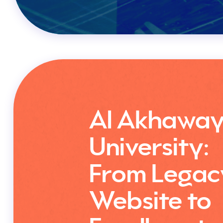
Al Akhawa
University:
From Legac
Website to