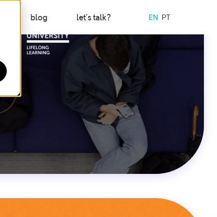
s
blog
let's talk?
EN
PT