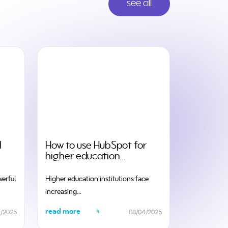
see all
I
How to use HubSpot for
higher education...
werful
Higher education institutions face
increasing...
read more
4/2025
08/04/2025