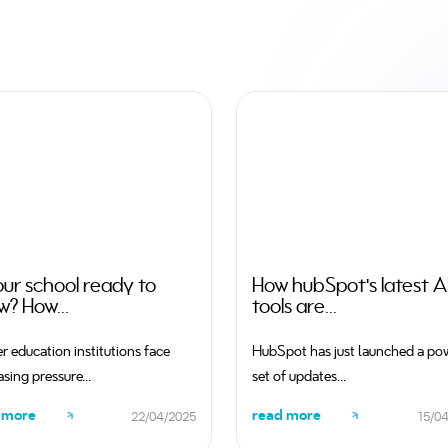
our school ready to
How hubSpot’s latest A
w? How...
tools are...
r education institutions face
HubSpot has just launched a po
asing pressure...
set of updates...
 more
read more
22/04/2025
15/0