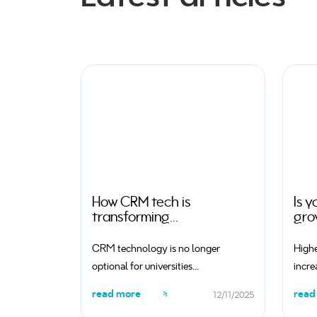
How CRM tech is
Is y
transforming...
gro
CRM technology is no longer
Highe
optional for universities...
incre
read more
read
12/11/2025