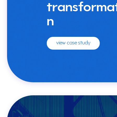
transforma
n
view case study