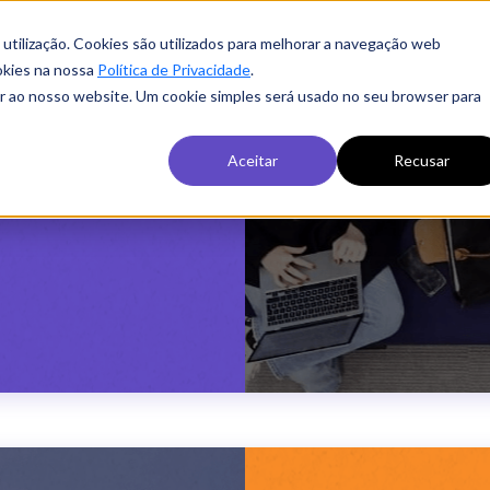
es
services
hubspot
work
about u
ua utilização. Cookies são utilizados para melhorar a navegação web
ing
ookies na nossa
Política de Privacidade
.
r ao nosso website. Um cookie simples será usado no seu browser para
Aceitar
Recusar